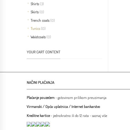
Shirts
(3)
Skirts
(0)
Trench coats
(0)
Tunics
(0)
Waistcoats
(0)
YOUR CART CONTENT
NAČINI PLAĆANJA
Plaćanje pouzećem
- gotovinom prilikom preuzimanja
Virmanski / Opća uplatnica / Internet bankarstvo
Kreditne kartice
- jednokratno ili do 12 rata -
saznaj više