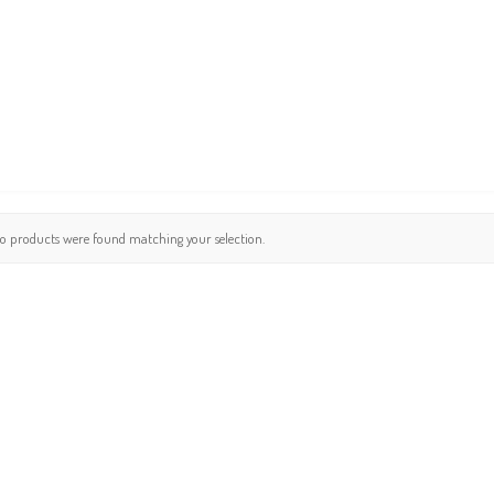
COLLECTIONS
EVENTS
MEDIA
SHOP
STORES
CONTACT
o products were found matching your selection.