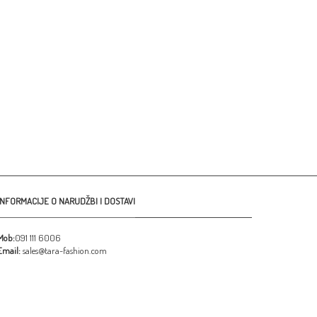
INFORMACIJE O NARUDŽBI I DOSTAVI
Mob:
091 111 6006
Email:
sales@tara-fashion.com