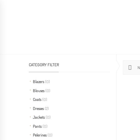
HOME
ABOUT US
LOOKBOOK
CATEGORY FILTER
N
Blazers
(0)
Blouses
(0)
Coats
(0)
Dresses
(2)
Jackets
(0)
Pants
(0)
Pelerines
(0)