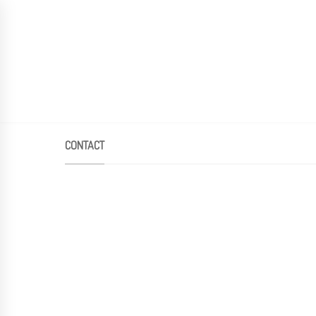
HOME
ABOUT US
LOOKBOOK
CONTACT
KONTAKT
Company residence:
Tara Moda d.o.o.
Vinogradska 159, Gornja Gračenica
44318 Voloder
Hrvatska