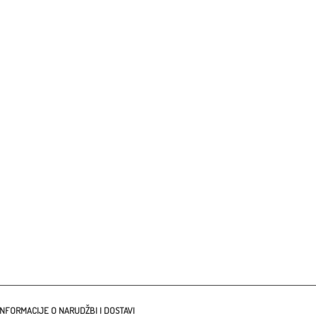
ion MANUFACTURING,
ša 84, 44320 Kutina
fax: 044631704
 099 697 2364
o@tara-fashion.com
me : Pon.-pet. 07-15h
INFORMACIJE O NARUDŽBI I DOSTAVI