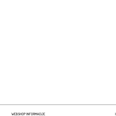
Tara Fash
A. G. Mato
Tel/
Mob:
Email:
inf
Radno vrije
WEBSHOP INFORMACIJE