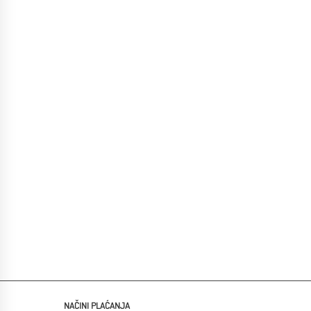
IME*
EMAIL*
TELEFON
PORUKA
NAČINI PLAĆANJA