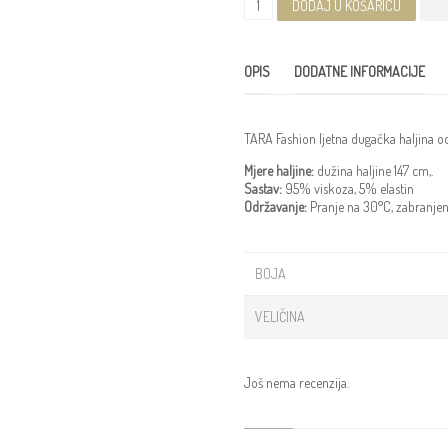
DODAJ U KOŠARICU
OPIS
DODATNE INFORMACIJE
TARA Fashion ljetna dugačka haljina od 
Mjere haljine:
dužina haljine 147 cm,.
Sastav:
95% viskoza, 5% elastin
Održavanje:
Pranje na 30°C, zabranjeno 
BOJA
VELIČINA
Još nema recenzija.