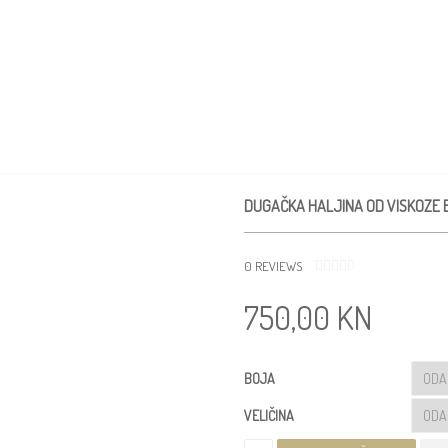
KCIJE
DOGAĐANJA
MEDIJI
TRGOVINA
PRODAJNA MJESTA
DUGAČKA HALJINA OD VISKOZE 
0
REVIEWS
0
O
750,00
KN
D
5
BOJA
VELIČINA