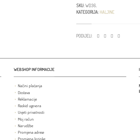
SKU:
WD36
.
KATEGORIJA:
HALJINE
PODIJELI:
WEBSHOP INFORMACIJE
Načini plaćanja
Dostava
Reklamacije
Raskid ugovora
Uvjeti privatnosti
Moj račun
Narudžbe
Promjena adrese
Promjena lozinke