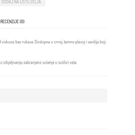
DODAJ NA LISTU ŽELJA
RECENZIJE (0)
viskoze, bez rukava. Dostupna u crnoj, tamno plavoj i vanilija boji.
izbjeljivanje, zabranjeno sušenje u sušilici veša