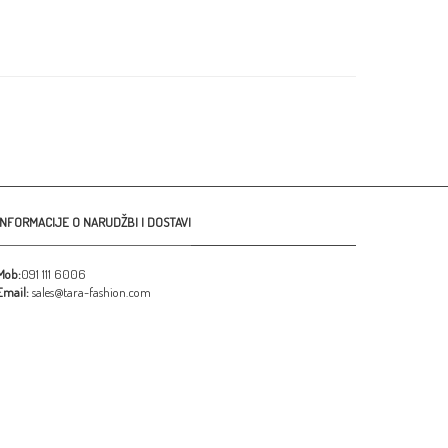
INFORMACIJE O NARUDŽBI I DOSTAVI
Mob:
091 111 6006
Email:
sales@tara-fashion.com