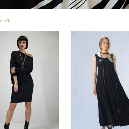
4
/
SVE