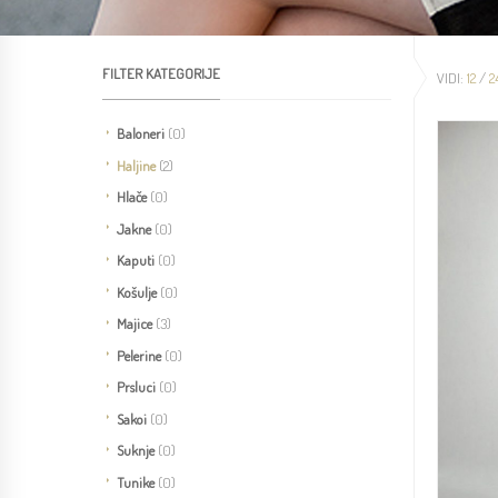
FILTER KATEGORIJE
VIDI:
12
/
2
Baloneri
(0)
Haljine
(2)
Hlače
(0)
Jakne
(0)
Kaputi
(0)
Košulje
(0)
Majice
(3)
Pelerine
(0)
Prsluci
(0)
Sakoi
(0)
Suknje
(0)
Tunike
(0)