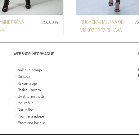
ASIMETRIČNA
DUGAČKA HALJINA OD
750,00
Kn
7
NA
VISKOZE BEZ RUKAVA
Haljine
Kn
Kn
WEBSHOP INFORMACIJE
Dodaj na listu želja
Dodaj na lis
Načini plaćanja
Dostava
Reklamacije
Raskid ugovora
Uvjeti privatnosti
Moj račun
Narudžbe
Promjena adrese
Promjena lozinke