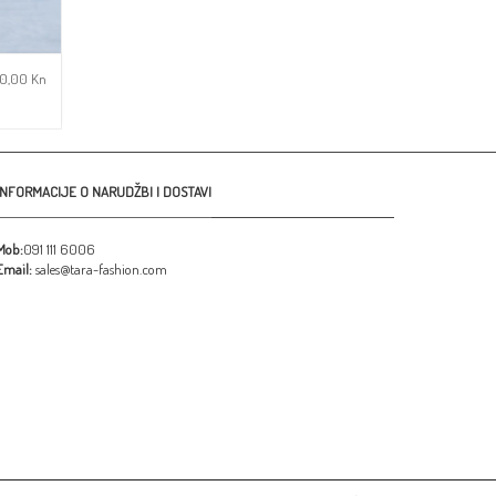
50,00
Kn
INFORMACIJE O NARUDŽBI I DOSTAVI
tu želja
Mob:
091 111 6006
Email:
sales@tara-fashion.com