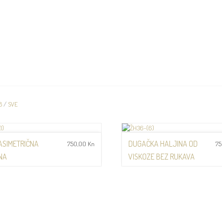
KCIJE
DOGAĐANJA
MEDIJI
TRGOVINA
PRODAJNA MJESTA
8
/
SVE
ASIMETRIČNA
DUGAČKA HALJINA OD
750,00
Kn
7
NA
VISKOZE BEZ RUKAVA
Haljine
Kn
Kn
Dodaj na listu želja
Dodaj na lis