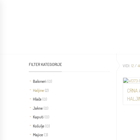
POČETNA
O NAMA
LOOKBOOK
KOLE
FILTER KATEGORIJE
VIDI:
12
/
4
Baloneri
(0)
CRNA 
Haljine
(2)
HALJI
Hlače
(0)
Haljine
Jakne
(0)
Kaputi
(0)
Košulje
(0)
Majice
(3)